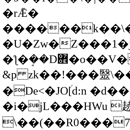
�rǢ�
������k��\�
�U�Zw�Z���1�
�ƪ�ܱ��D܎�o��V�͈��wA��V &
&p zk��!���毉\�
�De<�JO[ׄd:n �d
�i�jL���HWu 
\��(��R0���7